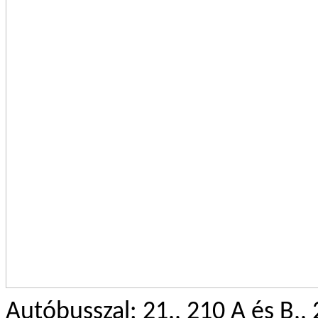
Autóbusszal: 21., 210 A és B,,