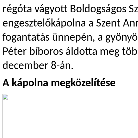
régóta vágyott Boldogságos Sz
engesztelőkápolna a Szent Anna
fogantatás ünnepén, a gyönyörű
Péter bíboros áldotta meg több
december 8-án.
A kápolna megközelítése