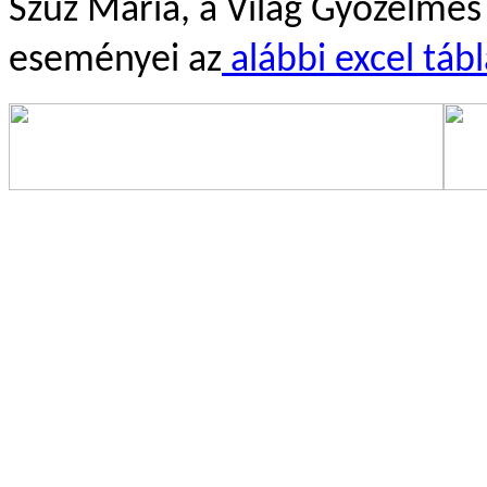
Szűz Mária, a Világ Győzelmes 
eseményei az
 alábbi excel táb