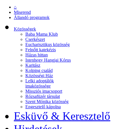
⌂
Miserend
Állandó programok
Közösségek
Baba Mama Klub
Cserkészet
Eucharisztikus közösség
Felnőtt katekézis
Házas hittan
Istenhegy Hangjai Kórus
Karitász
Kolping család
Közösségi Ház
Lelki adoptálók
imaközössége
Missziós imacsoport
Rózsafüzér társulat
Szent Mónika közösség
Engesztelő kápolna
Esküvő & Keresztelő
Hirdetések