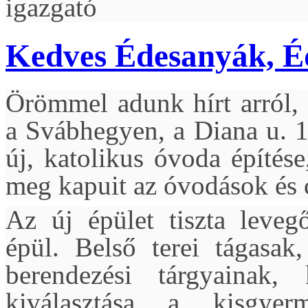
igazgató
Kedves Édesanyák, É
Örömmel adunk hírt arról, 
a Svábhegyen, a Diana u. 1
új, katolikus óvoda építés
meg kapuit az óvodások és c
Az új épület tiszta leveg
épül. Belső terei tágasak,
berendezési tárgyainak,
kiválasztása a kisgyerm