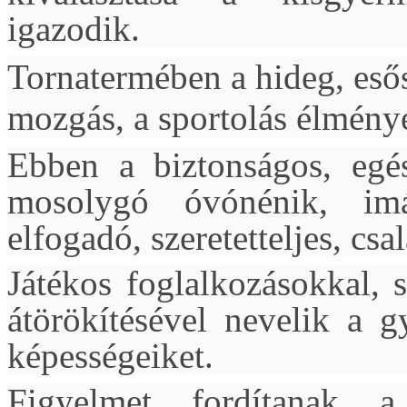
igazodik.
Tornatermében a hideg, esős
mozgás, a sportolás élmény
Ebben a biztonságos, egés
mosolygó óvónénik, imád
elfogadó, szeretetteljes, cs
Játékos foglalkozásokkal,
átörökítésével nevelik a g
képességeiket.
Figyelmet fordítanak a