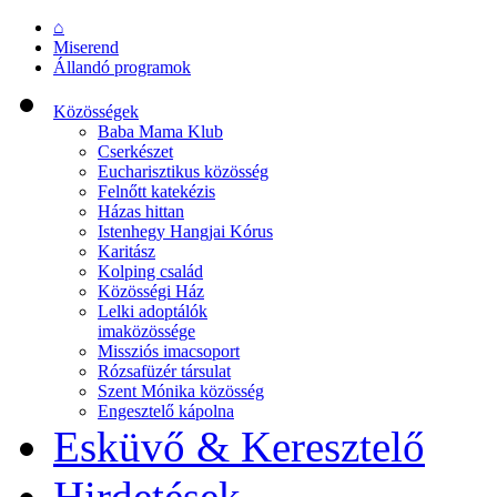
⌂
Miserend
Állandó programok
Közösségek
Baba Mama Klub
Cserkészet
Eucharisztikus közösség
Felnőtt katekézis
Házas hittan
Istenhegy Hangjai Kórus
Karitász
Kolping család
Közösségi Ház
Lelki adoptálók
imaközössége
Missziós imacsoport
Rózsafüzér társulat
Szent Mónika közösség
Engesztelő kápolna
Esküvő & Keresztelő
Hirdetések