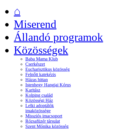
⌂
Miserend
Állandó programok
Közösségek
Baba Mama Klub
Cserkészet
Eucharisztikus közösség
Felnőtt katekézis
Házas hittan
Istenhegy Hangjai Kórus
Karitász
Kolping család
Közösségi Ház
Lelki adoptálók
imaközössége
Missziós imacsoport
Rózsafüzér társulat
Szent Mónika közösség