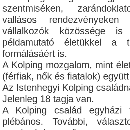
szentmiséken, zarándoklato
vallásos rendezvényeken v
vállalkozók közössége is 
példamutató életükkel a tá
formálásáért is.
A Kolping mozgalom, mint élet
(férfiak, nők és fiatalok) együ
Az Istenhegyi Kolping családna
Jelenleg 18 tagja van.
A Kolping család egyházi v
plébános. További, választot