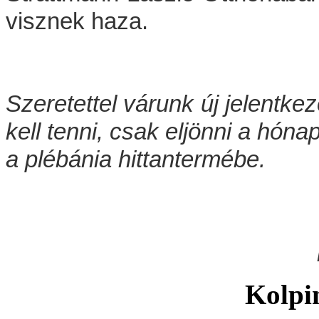
visznek haza.
Szeretettel várunk új jelentk
kell tenni, csak eljönni a hóna
a plébánia hittantermébe.
                                        
                                      
Kolpi