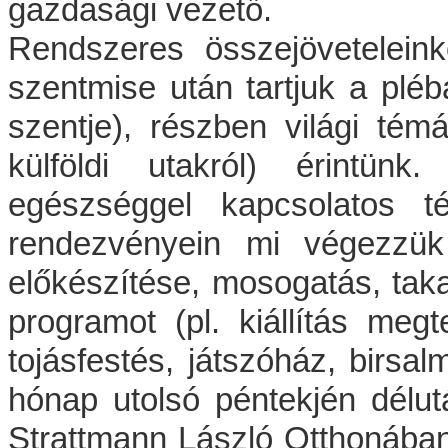
gazdasági vezető.
Rendszeres összejövetelein
szentmise után tartjuk a pléb
szentje), részben világi témá
külföldi utakról) érintünk
egészséggel kapcsolatos t
rendezvényein mi végezzük 
előkészítése, mosogatás, takar
programot (pl. kiállítás meg
tojásfestés, játszóház, birsal
hónap utolsó péntekjén délut
Strattmann László Otthonában