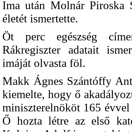
Ima után Molnár Piroska 
életét ismertette.
Öt perc egészség cím
Rákregiszter adatait isme
imáját olvasta föl.
Makk Ágnes Szántóffy Antal
kiemelte, hogy ő akadályoz
miniszterelnököt 165 évvel e
Ő hozta létre az első kat