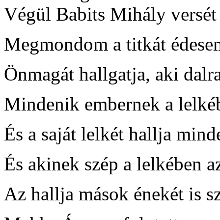
Végül Babits Mihály versét 
Megmondom a titkát édesem
Önmagát hallgatja, aki dalra
Mindenik embernek a lelkéb
És a saját lelkét hallja min
És akinek szép a lelkében a
Az hallja mások énekét is s