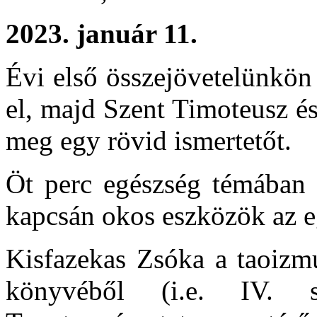
2023. január 11.
Évi első összejövetelünkön
el, majd Szent Timoteusz és
meg egy rövid ismertetőt.
Öt perc egészség témában
kapcsán okos eszközök az eg
Kisfazekas Zsóka a taoizmu
könyvéből (i.e. IV. sz