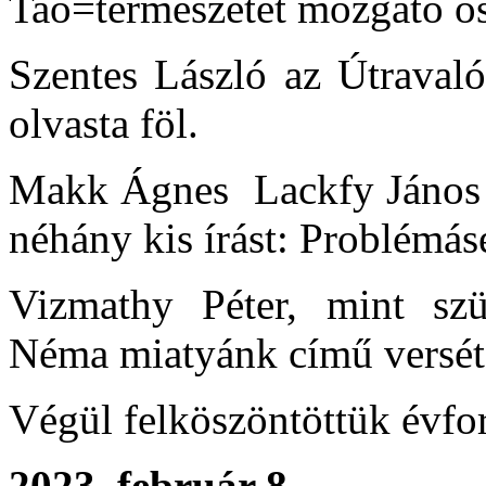
Tao=természetet mozgató ős
Szentes László az Útravaló
olvasta föl.
Makk Ágnes
Lackfy János 
néhány kis írást: Problémás
Vizmathy Péter, mint sz
Néma miatyánk című versét 
Végül felköszöntöttük évfor
2023. február 8.