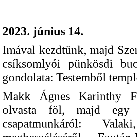
2023. június 14.
Imával kezdtünk, majd Szen
csíksomlyói pünkösdi buc
gondolata: Testemből temp
Makk Ágnes Karinthy Fri
olvasta föl, majd egy 
csapatmunkáról: Vala