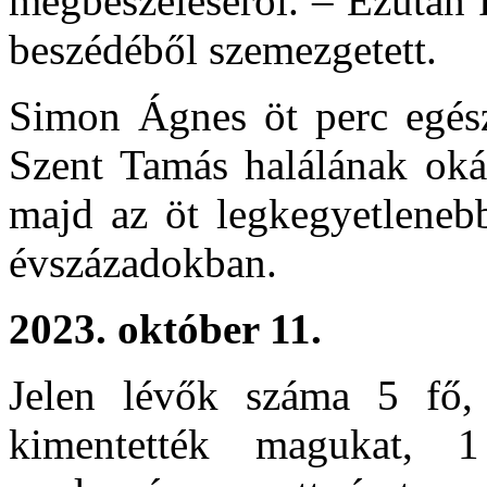
megbeszéléséről. – Ezután
beszédéből szemezgetett.
Simon Ágnes öt perc egész
Szent Tamás halálának okát
majd az öt legkegyetleneb
évszázadokban.
2023. október 11.
Jelen lévők száma 5 fő, k
kimentették magukat, 