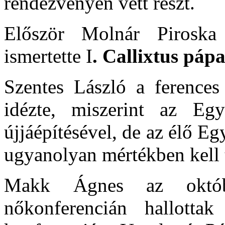
rendezvényen vett részt.
Először Molnár Piroska
ismertette I
. Callixtus páp
Szentes László a ferences
idézte, miszerint az E
újjáépítésével, de az élő E
ugyanolyan mértékben kell
Makk Ágnes az októbe
nőkonferencián hallotta