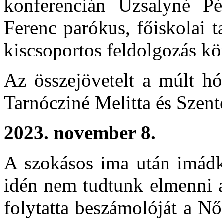
konferencián Uzsalyné Pé
Ferenc parókus, főiskolai t
kiscsoportos feldolgozás kö
Az összejövetelt a múlt hó
Tarnócziné Melitta és Szent
2023. november 8.
A szokásos ima után imádko
idén nem tudtunk elmenni 
folytatta beszámolóját a N