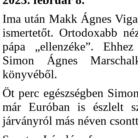
Ima után Makk Ágnes Vigano
ismertetőt. Ortodoxabb né
pápa „ellenzéke”. Ehhez 
Simon Ágnes Marschal
könyvéből.
Öt perc egészségben Simon
már Euróban is észlelt sz
járványról más néven csonttö