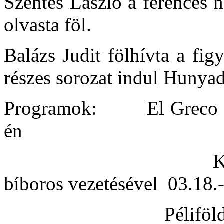
Szentes László a ferences 
olvasta föl.
Balázs Judit fölhívta a fi
részes sorozat indul Hunyad
Programok:
El Greco 
én
K
bíboros vezetésével
03.18.
Péliföl