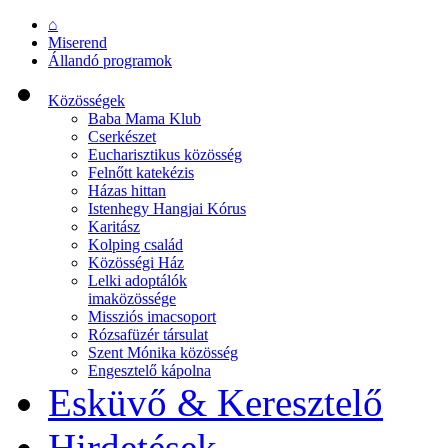
⌂
Miserend
Állandó programok
Közösségek
Baba Mama Klub
Cserkészet
Eucharisztikus közösség
Felnőtt katekézis
Házas hittan
Istenhegy Hangjai Kórus
Karitász
Kolping család
Közösségi Ház
Lelki adoptálók
imaközössége
Missziós imacsoport
Rózsafüzér társulat
Szent Mónika közösség
Engesztelő kápolna
Esküvő & Keresztelő
Hirdetések